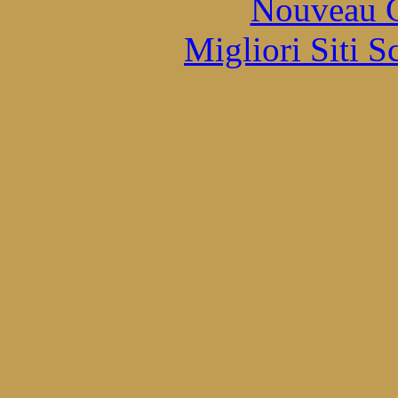
Nouveau C
Migliori Siti