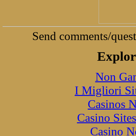
Send comments/quest
Explore
Non Gam
I Migliori S
Casinos 
Casino Site
Casino N