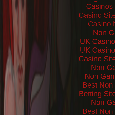
Casinos
Casino Si
Casino 
Non G
UK Casino
UK Casino
Casino Si
Non Ga
Non Gam
Best Non
Betting Si
Non Ga
Best Non