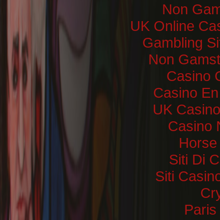
Non Gam
UK Online Ca
Gambling S
Non Gamst
Casino 
Casino En 
UK Casino
Casino 
Horse 
Siti Di
Siti Casi
Cr
Paris