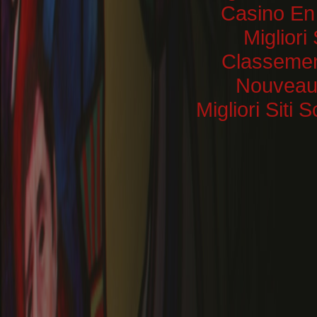
Casino En
Migliori
Classement
Nouveau
Migliori Sit